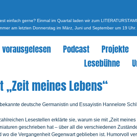
 oder liest einfach gerne? Einmal im Quartal laden wir zum LITERATURSTA
immer am letzten Donnerstag im März, Juni und September um 19 Uhr. Wi
vorausgelesen
Podcast
Projekte
Lesebühne
U
it „Zeit meines Lebens“
ekannte deutsche Germanistin und Essayistin Hannelore Schlaffe
hlreichen Lesestellen erklärte sie, warum sie mit „Zeit meine
iaturen geschrieben hat – über all die verschiedenen Zustände,
 wo die Vergangenheit Gegenwart geblieben ist. Humorvoll ver