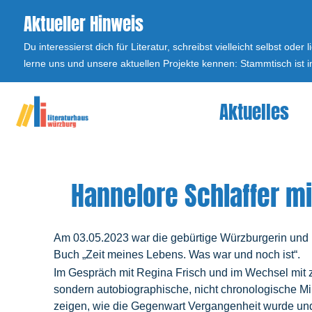
Aktueller Hinweis
Du interessierst dich für Literatur, schreibst vielleicht selbst
lerne uns und unsere aktuellen Projekte kennen: Stammtisch ist 
Aktuelles
Hannelore Schlaffer m
Am 03.05.2023 war die gebürtige Würzburgerin und b
Buch „Zeit meines Lebens. Was war und noch ist“.
Im Gespräch mit Regina Frisch und im Wechsel mit za
sondern autobiographische, nicht chronologische Min
zeigen, wie die Gegenwart Vergangenheit wurde und