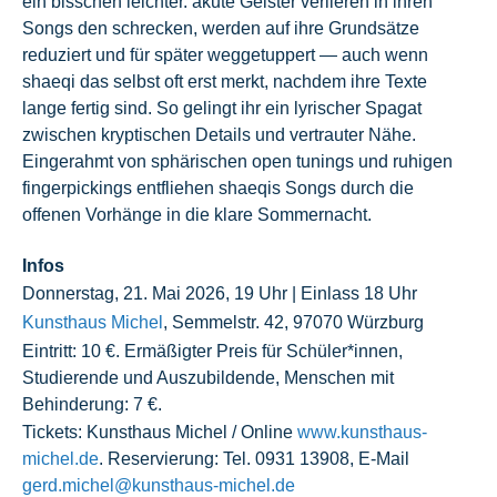
ein bisschen leichter. akute Geister verlieren in ihren
Songs den schrecken, werden auf ihre Grundsätze
reduziert und für später weggetuppert — auch wenn
shaeqi das selbst oft erst merkt, nachdem ihre Texte
lange fertig sind. So gelingt ihr ein lyrischer Spagat
zwischen kryptischen Details und vertrauter Nähe.
Eingerahmt von sphärischen open tunings und ruhigen
fingerpickings entfliehen shaeqis Songs durch die
offenen Vorhänge in die klare Sommernacht.
Infos
Donnerstag, 21. Mai 2026, 19 Uhr | Einlass 18 Uhr
Kunsthaus Michel
, Semmelstr. 42, 97070 Würzburg
Eintritt: 10 €. Ermäßigter Preis für Schüler*innen,
Studierende und Auszubildende, Menschen mit
Behinderung: 7 €.
Tickets: Kunsthaus Michel / Online
www.kunsthaus-
michel.de
. Reservierung: Tel. 0931 13908, E-Mail
gerd.michel@kunsthaus-michel.de